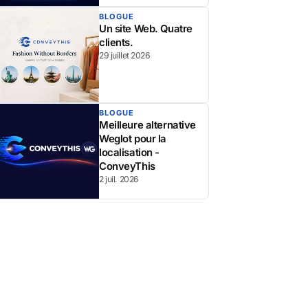
BLOGUE
Un site Web. Quatre
clients.
29 juillet 2026
BLOGUE
Meilleure alternative
Weglot pour la
localisation -
ConveyThis
2 juil. 2026