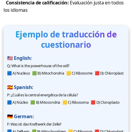
Consistencia de calificación:
Evaluación justa en todos
los idiomas
Ejemplo de traducción de
cuestionario
🇺🇸 English:
Q: What is the powerhouse of the cell?
🟦 A) Nucleus 🟩 B) Mitochondria 🟨 C) Ribosome 🟥 D) Chloroplast
🇪🇸 Spanish:
P: ¿Cuál es la central energética de la célula?
🟦 A) Núcleo 🟩 B) Mitocondria 🟨 C) Ribosoma 🟥 D) Cloroplasto
🇩🇪 German:
F: Was ist das Kraftwerk der Zelle?
🟦 A) Zellkern 🟩 B) Mitochondrien 🟨 C) Ribosom 🟥 D) Chloroplast